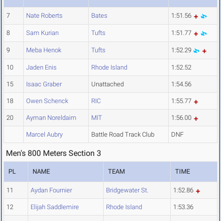
7
Nate Roberts
Bates
1:51.56
8
Sam Kurian
Tufts
1:51.77
9
Meba Henok
Tufts
1:52.29
10
Jaden Enis
Rhode Island
1:52.52
15
Isaac Graber
Unattached
1:54.56
18
Owen Schenck
RIC
1:55.77
20
Ayman Noreldaim
MIT
1:56.00
Marcel Aubry
Battle Road Track Club
DNF
Men's 800 Meters Section 3
PL
NAME
TEAM
TIME
11
Aydan Fournier
Bridgewater St.
1:52.86
12
Elijah Saddlemire
Rhode Island
1:53.36