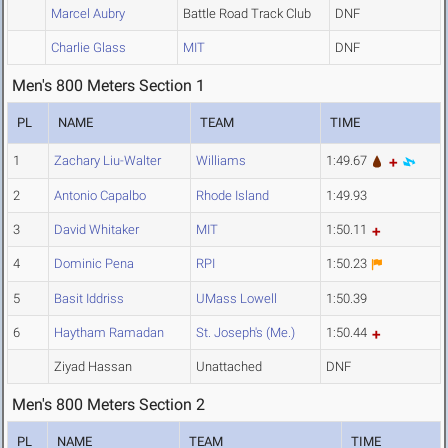
Marcel Aubry
Battle Road Track Club
DNF
Charlie Glass
MIT
DNF
Men's 800 Meters Section 1
PL
NAME
TEAM
TIME
1
Zachary Liu-Walter
Williams
1:49.67
2
Antonio Capalbo
Rhode Island
1:49.93
3
David Whitaker
MIT
1:50.11
4
Dominic Pena
RPI
1:50.23
5
Basit Iddriss
UMass Lowell
1:50.39
6
Haytham Ramadan
St. Joseph's (Me.)
1:50.44
Ziyad Hassan
Unattached
DNF
Men's 800 Meters Section 2
PL
NAME
TEAM
TIME