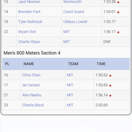
13
Jack Newton
Wentworth
1:53.38
14
Brendan Fant
Coast Guard
1:54.01
19
Tyler Rothrock
UMass Lowell
1:55.77
22
Wyatt Vick
MIT
1:56.17
Charlie Glass
MIT
DNF
Men's 800 Meters Section 4
PL
NAME
TEAM
TIME
16
Chris Chan
MIT
1:55.63
17
Ian Gerard
MIT
1:55.69
21
Alex Naehu
MIT
1:56.14
23
Charlie Black
MIT
2:00.69