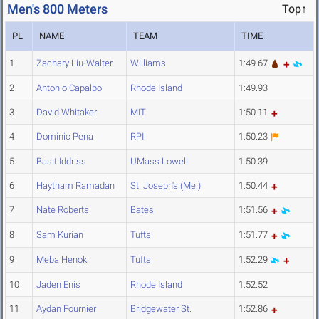
Men's 800 Meters
Top↑
PL
NAME
TEAM
TIME
1
Zachary Liu-Walter
Williams
1:49.67
2
Antonio Capalbo
Rhode Island
1:49.93
3
David Whitaker
MIT
1:50.11
4
Dominic Pena
RPI
1:50.23
5
Basit Iddriss
UMass Lowell
1:50.39
6
Haytham Ramadan
St. Joseph's (Me.)
1:50.44
7
Nate Roberts
Bates
1:51.56
8
Sam Kurian
Tufts
1:51.77
9
Meba Henok
Tufts
1:52.29
10
Jaden Enis
Rhode Island
1:52.52
11
Aydan Fournier
Bridgewater St.
1:52.86