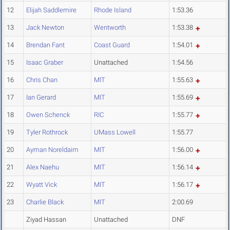
12
Elijah Saddlemire
Rhode Island
1:53.36
13
Jack Newton
Wentworth
1:53.38
14
Brendan Fant
Coast Guard
1:54.01
15
Isaac Graber
Unattached
1:54.56
16
Chris Chan
MIT
1:55.63
17
Ian Gerard
MIT
1:55.69
18
Owen Schenck
RIC
1:55.77
19
Tyler Rothrock
UMass Lowell
1:55.77
20
Ayman Noreldaim
MIT
1:56.00
21
Alex Naehu
MIT
1:56.14
22
Wyatt Vick
MIT
1:56.17
23
Charlie Black
MIT
2:00.69
Ziyad Hassan
Unattached
DNF